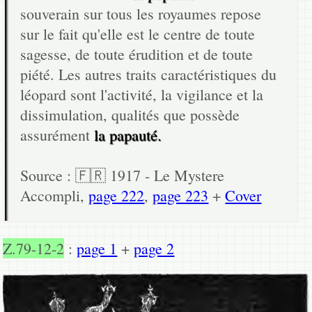
souverain sur tous les royaumes repose
sur le fait qu'elle est le centre de toute
sagesse, de toute érudition et de toute
piété. Les autres traits caractéristiques du
léopard sont l'activité, la vigilance et la
dissimulation, qualités que possède
assurément
la papauté.
Source : 🇫🇷 1917 - Le Mystere
Accompli,
page 222
,
page 223
+
Cover
Z.79-12-2
:
page 1
+
page 2