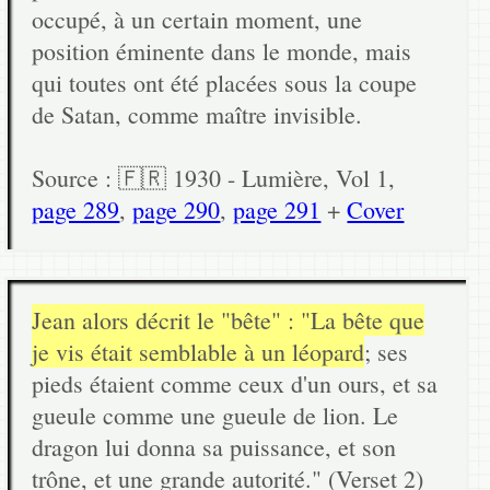
occupé, à un certain moment, une
position éminente dans le monde, mais
qui toutes ont été placées sous la coupe
de Satan, comme maître invisible.
Source : 🇫🇷 1930 - Lumière, Vol 1,
page 289
,
page 290
,
page 291
+
Cover
Jean alors décrit le "bête" : "La bête que
je vis était semblable à un léopard
; ses
pieds étaient comme ceux d'un ours, et sa
gueule comme une gueule de lion. Le
dragon lui donna sa puissance, et son
trône, et une grande autorité." (Verset 2)