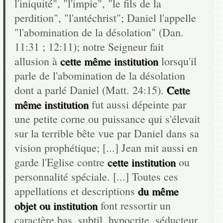
l'iniquité", "l'impie", "le fils de la
perdition", "l'antéchrist"; Daniel l'appelle
"l'abomination de la désolation" (Dan.
11:31 ; 12:11); notre Seigneur fait
allusion à
cette même institution
lorsqu'il
parle de l'abomination de la désolation
dont a parlé Daniel (Matt. 24:15).
Cette
même institution
fut aussi dépeinte par
une petite corne ou puissance qui s'élevait
sur la terrible bête vue par Daniel dans sa
vision prophétique; [...] Jean mit aussi en
garde l'Eglise contre
cette institution
ou
personnalité spéciale. [...] Toutes ces
appellations et descriptions
du même
objet ou institution
font ressortir un
caractère bas, subtil, hypocrite, séducteur,