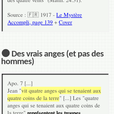
Source : 🇫🇷 1917 -
Le Mystère
Accompli, page 139
+
Cover
⚫ Des vrais anges (et pas des
hommes)
Apo. 7 [...]
Jean "
vit quatre anges qui se tenaient aux
quatre coins de la terre
" [...] Les "quatre
anges qui se tenaient aux quatre coins de
la terre"
représentent les troupes