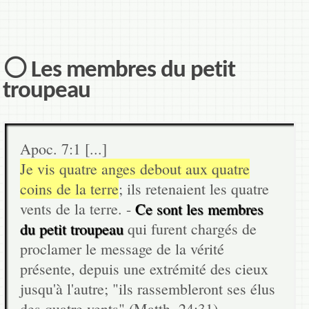
⚪ Les membres du petit
troupeau
Apoc. 7:1 [...]
Je vis quatre anges debout aux quatre
coins de la terre
; ils retenaient les quatre
vents de la terre. -
Ce sont les membres
du petit troupeau
qui furent chargés de
proclamer le message de la vérité
présente, depuis une extrémité des cieux
jusqu'à l'autre; "ils rassembleront ses élus
des quatre vents" (Matth. 24:31).