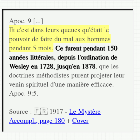
Apoc. 9 [...]
Et c'est dans leurs queues qu'était le
pouvoir de faire du mal aux hommes
pendant 5 mois.
Ce furent pendant 150
années littérales, depuis l'ordination de
Wesley en 1728, jusqu'en 1878
, que les
doctrines méthodistes purent projeter leur
venin spirituel d'une manière efficace. -
Apoc. 9:5.
Source : 🇫🇷 1917 -
Le Mystère
Accompli, page 180
+
Cover