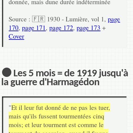
donnée, mais dune durée indéterminée
Source : 🇫🇷 1930 - Lumière, vol 1,
page
170
,
page 171
,
page 172
,
page 173
+
Cover
⚫ Les 5 mois = de 1919 jusqu'à
la guerre d'Harmagédon
"
Et il leur fut donné de ne pas les tuer,
mais qu'ils fussent tourmentées cinq
mois; et leur tourment est comme le