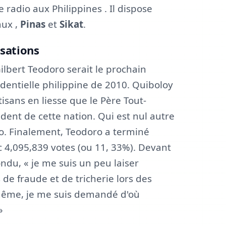
e radio aux Philippines . Il dispose
aux ,
Pinas
et
Sikat
.
sations
lbert Teodoro serait le prochain
sidentielle philippine de 2010. Quiboloy
tisans en liesse que le Père Tout-
ent de cette nation. Qui est nul autre
ro. Finalement, Teodoro a terminé
c 4,095,839 votes (ou 11, 33%). Devant
ndu, « je me suis un peu laiser
 de fraude et de tricherie lors des
-même, je me suis demandé d'où
»