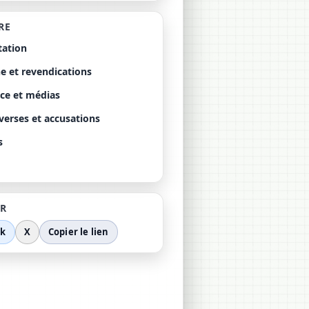
RE
tation
e et revendications
nce et médias
verses et accusations
s
R
ok
X
Copier le lien