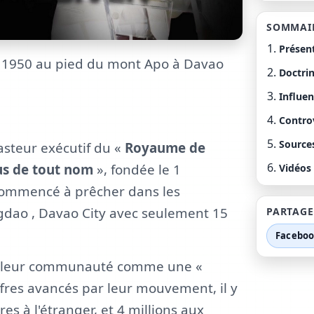
SOMMAI
Présen
il 1950 au pied du mont Apo à Davao
Doctrin
Influe
Contro
Source
pasteur exécutif du «
Royaume de
sus de tout nom
», fondée le 1
Vidéos
 commencé à prêcher dans les
Agdao , Davao City avec seulement 15
PARTAGE
Facebo
t à leur communauté comme une «
iffres avancés par leur mouvement, il y
es à l'étranger, et 4 millions aux