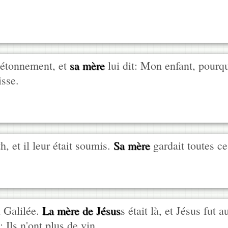
d'étonnement, et
sa mère
lui dit: Mon enfant, pourqu
isse.
h, et il leur était soumis.
Sa mère
gardait toutes c
n Galilée.
La mère de Jésus
s était là, et Jésus fut 
: Ils n'ont plus de vin