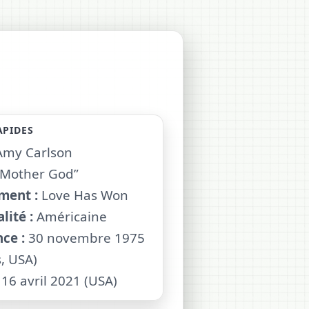
APIDES
my Carlson
Mother God”
ent :
Love Has Won
lité :
Américaine
ce :
30 novembre 1975
, USA)
16 avril 2021 (USA)