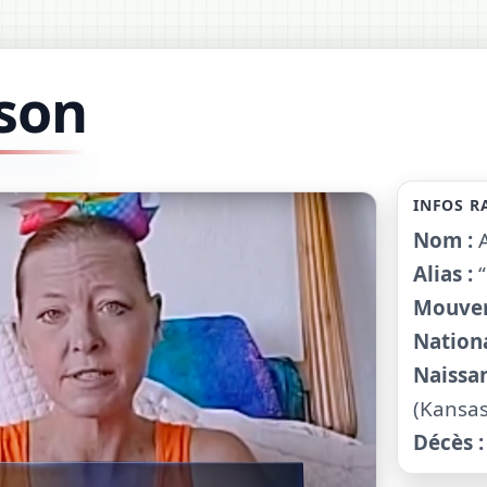
son
INFOS R
Nom :
A
Alias :
“
Mouvem
Nationa
Naissan
(Kansas
Décès :