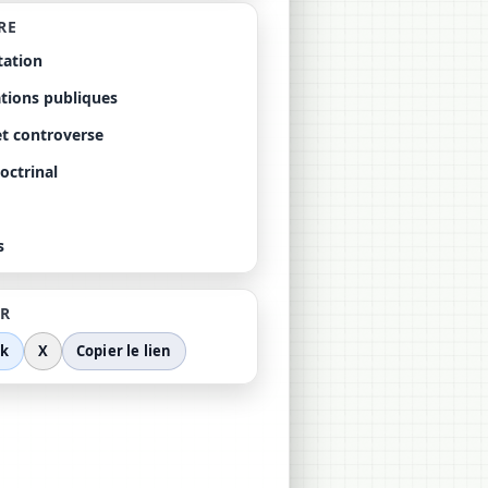
RE
tation
ations publiques
et controverse
octrinal
s
R
ok
X
Copier le lien