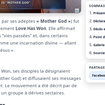
SOMMAI
Présen
par ses adeptes
« Mother God »
) fut
Déclar
uvement
Love Has Won
. Elle affirmait
Décès 
“vies passées” et, dans certains
Point d
omme une incarnation divine — allant
Galerie
Jésus ».
Source
PARTAGE
Won, ses disciples la désignaient
Facebo
ther God) et diffusaient ses messages
et. Le mouvement a été décrit par de
n groupe à dérives sectaires.
es