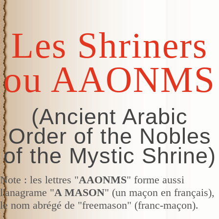
Les Shriners
ou AAONMS
(Ancient Arabic
Order of the Nobles
of the Mystic Shrine)
Note : les lettres "
AAONMS
" forme aussi
l'anagrame "
A MASON
" (un maçon en français),
le nom abrégé de "freemason" (franc-maçon).