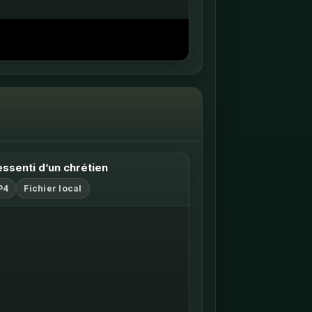
rir sur YouTube ↗
essenti d’un chrétien
P4
Fichier local