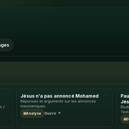
ages
Jésus n’a pas annoncé Mohamed
Pau
Réponses et arguments sur les annonces
Jés
messianiques.
n /
Étud
Test
Analyse
Ouvrir ↗
D