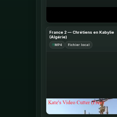
Ouvrir sur YouTube ↗
France 2 — Chrétiens en Kabylie
(Algérie)
MP4
Fichier local
Ouvrir le fichier ↗