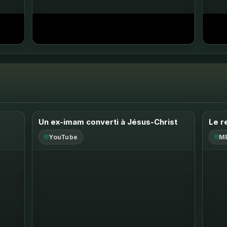
Ouvrir sur YouTube ↗
Ouv
Un ex-imam converti à Jésus-Christ
Le r
YouTube
M