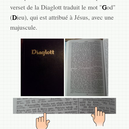
verset de la Diaglott traduit le mot "
G
od"
(
D
ieu), qui est attribué à Jésus, avec une
majuscule.