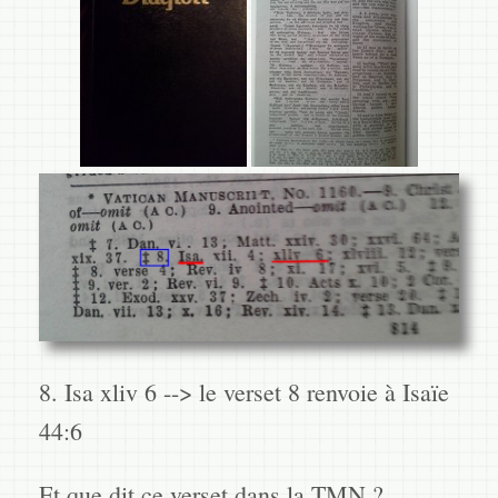
8. Isa xliv 6 --> le verset 8 renvoie à Isaïe
44:6
Et que dit ce verset dans la TMN ?