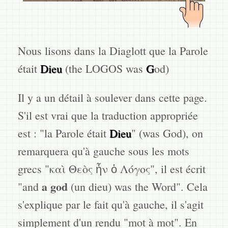
Nous lisons dans la Diaglott que la Parole
était
Dieu
(the LOGOS was
G
od)
Il y a un détail à soulever dans cette page.
S'il est vrai que la traduction appropriée
est : "la Parole était
Dieu
" (was God), on
remarquera qu'à gauche sous les mots
grecs "καὶ Θεὸς ἦν ὁ Λόγος", il est écrit
a god
"and
(un dieu) was the Word". Cela
s'explique par le fait qu'à gauche, il s'agit
simplement d'un rendu "mot à mot". En