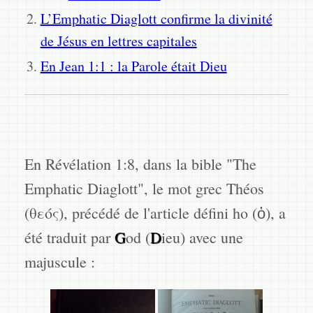
L’Emphatic Diaglott confirme la divinité
de Jésus en lettres capitales
En Jean 1:1 : la Parole était Dieu
En Révélation 1:8, dans la bible "The
Emphatic Diaglott", le mot grec Théos
(θεός), précédé de l'article défini ho (ὁ), a
été traduit par
G
od (
D
ieu) avec une
majuscule :