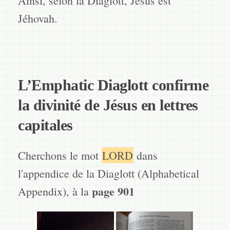
Ainsi, selon la Diaglott, Jésus est
Jéhovah.
L’Emphatic Diaglott confirme
la divinité de Jésus en lettres
capitales
Cherchons le mot
LORD
dans
l'appendice de la Diaglott (Alphabetical
page 901
Appendix), à la