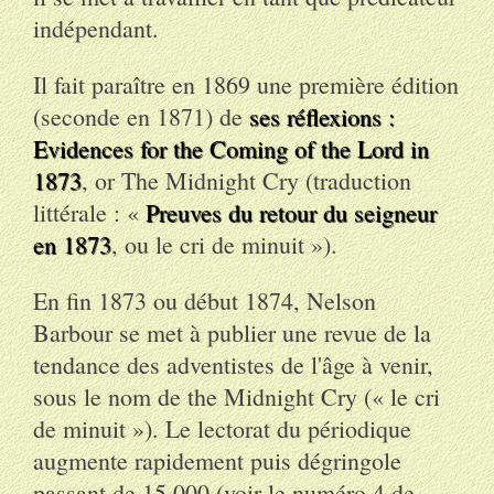
indépendant.
Il fait paraître en 1869 une première édition
(seconde en 1871) de
ses réflexions :
Evidences for the Coming of the Lord in
1873
, or The Midnight Cry (traduction
littérale : «
Preuves du retour du seigneur
en 1873
, ou le cri de minuit »).
En fin 1873 ou début 1874, Nelson
Barbour se met à publier une revue de la
tendance des adventistes de l'âge à venir,
sous le nom de the Midnight Cry (« le cri
de minuit »). Le lectorat du périodique
augmente rapidement puis dégringole
passant de 15 000 (voir le numéro 4 de