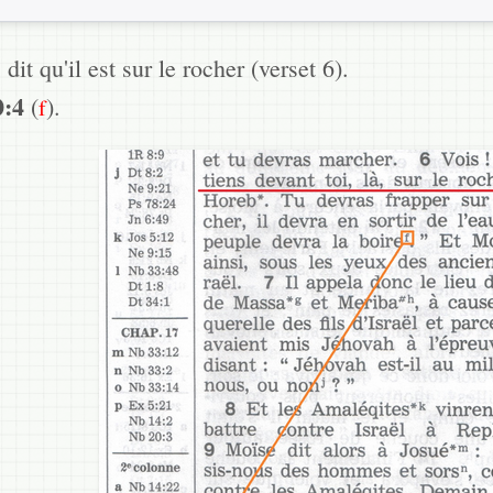
dit qu'il est sur le rocher (verset 6).
0:4
(
).
f