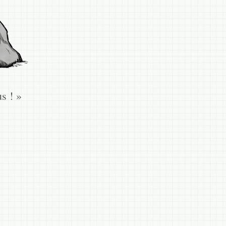
s ! »