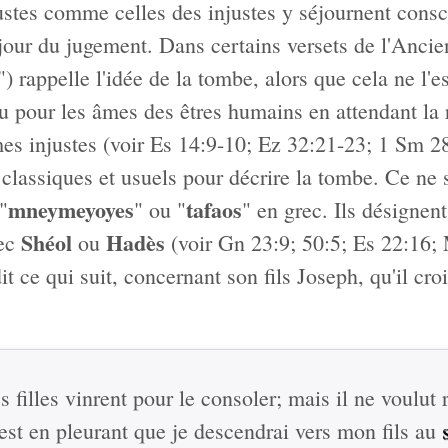
ustes comme celles des injustes y séjournent cons
e jour du jugement. Dans certains versets de l'Anci
") rappelle l'idée de la tombe, alors que cela ne l'e
évu pour les âmes des êtres humains en attendant la 
es injustes (voir Es 14:9-10; Ez 32:21-23; 1 Sm 28
 classiques et usuels pour décrire la tombe. Ce ne 
mneymeyoyes
tafaos
"
" ou "
" en grec. Ils désignen
Shéol
Hadès
vec
ou
(voir Gn 23:9; 50:5; Es 22:16; 
t ce qui suit, concernant son fils Joseph, qu'il cro
es filles vinrent pour le consoler; mais il ne voulut
C'est en pleurant que je descendrai vers mon fils au