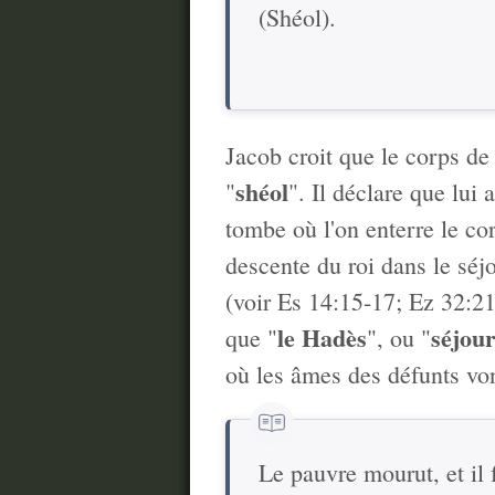
(Shéol).
Jacob croit que le corps de
shéol
"
". Il déclare que lui 
tombe où l'on enterre le co
descente du roi dans le séj
(voir Es 14:15-17; Ez 32:21
le Hadès
séjou
que "
", ou "
où les âmes des défunts von
Le pauvre mourut, et il 