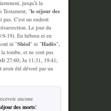
ciemment, jusqu'à la
le séjour des
en Testament, "
st pas. C'est un endroit
résurrection. Le jour du
:9-19). En hébreu et en
Shéol
Hadès
sont ni "
" ni "
",
t la tombe, et ne sont pas
Mt 27:60; Jn 11:31, 19:41;
it avoir été dévoré par un
 recevoir aucune
séjour des morts
!