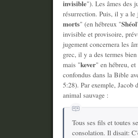
invisible
"). Les âmes des j
résurrection. Puis, il y a l
morts
Shéol
" (en hébreux "
invisible et provisoire, pr
jugement concernera les âm
grec, il y a des termes bien
kever
mais "
" en hébreu, et 
confondus dans la Bible a
5:28). Par exemple, Jacob di
animal sauvage :
Tous ses fils et toutes s
consolation. Il disait: 