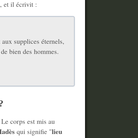
t il écrivit :
 aux supplices éternels,
lle de bien des hommes.
?
 Le corps est mis au
Hadès
lieu
qui signifie "